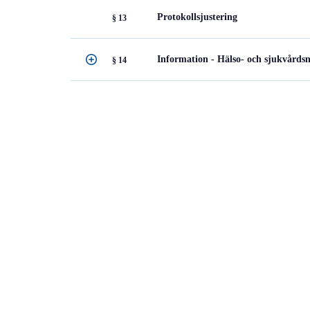
Protokollsjustering
§ 13
Information - Hälso- och sjukvårds
§ 14