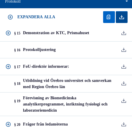
Protokoll
EXPANDERA ALLA
Demonstration av KTC, Prismahuset
§ 15
Protokolljustering
§ 16
FoU-direktör informerar:
§ 17
Utbildning vid Örebro universitet och samverkan
§ 18
med Region Örebro län
Förevisning av Biomedicinska
§ 19
analytikerprogrammet, inriktning fysiologi och
laboratoriemedicin
Frågor från ledamöterna
§ 20