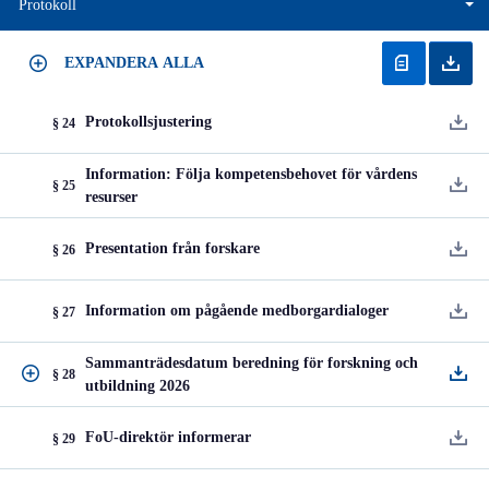
Protokoll
EXPANDERA ALLA
Protokollsjustering
§ 24
Information: Följa kompetensbehovet för vårdens
§ 25
resurser
Presentation från forskare
§ 26
Information om pågående medborgardialoger
§ 27
Sammanträdesdatum beredning för forskning och
§ 28
utbildning 2026
FoU-direktör informerar
§ 29