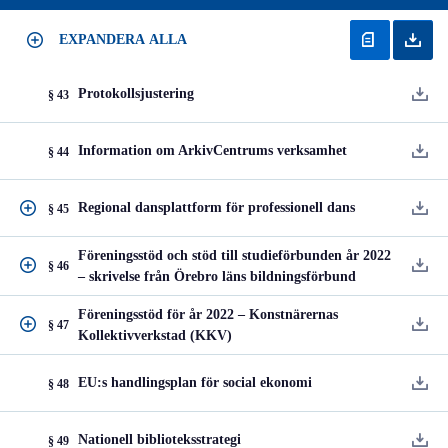
EXPANDERA ALLA
Protokollsjustering
§ 43
Information om ArkivCentrums verksamhet
§ 44
Regional dansplattform för professionell dans
§ 45
Föreningsstöd och stöd till studieförbunden år 2022
§ 46
– skrivelse från Örebro läns bildningsförbund
Föreningsstöd för år 2022 – Konstnärernas
§ 47
Kollektivverkstad (KKV)
EU:s handlingsplan för social ekonomi
§ 48
Nationell biblioteksstrategi
§ 49