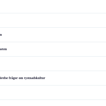
en
heten
relse frågor om tystnadskultur