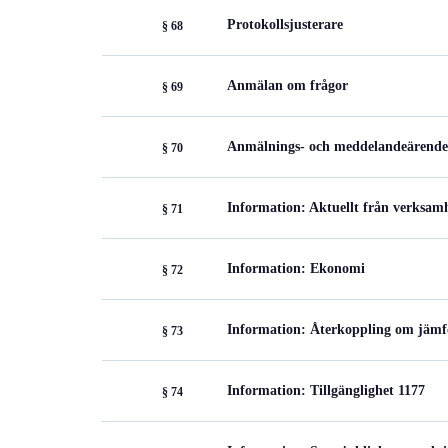
Protokollsjusterare
§ 68
Anmälan om frågor
§ 69
Anmälnings- och meddelandeärend
§ 70
Information: Aktuellt från verksam
§ 71
Information: Ekonomi
§ 72
Information: Återkoppling om jämfö
§ 73
Information: Tillgänglighet 1177
§ 74