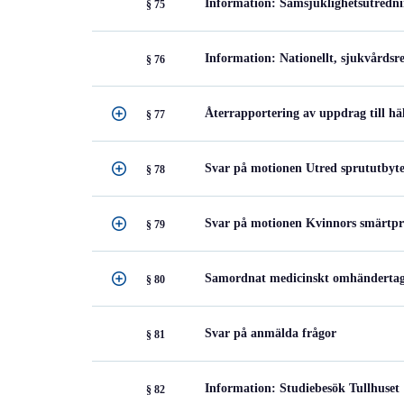
Information: Samsjuklighetsutredn
§ 75
Information: Nationellt, sjukvårdsre
§ 76
Återrapportering av uppdrag till h
§ 77
Svar på motionen Utred sprututbyte
§ 78
Svar på motionen Kvinnors smärtpro
§ 79
Samordnat medicinskt omhänderta
§ 80
Svar på anmälda frågor
§ 81
Information: Studiebesök Tullhuset
§ 82