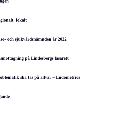
ingen
gionalt, lokalt
älso- och sjukvårdsnämnden år 2022
smottagning på Lindesbergs lasarett
blematik ska tas på allvar – Endometrios
gande