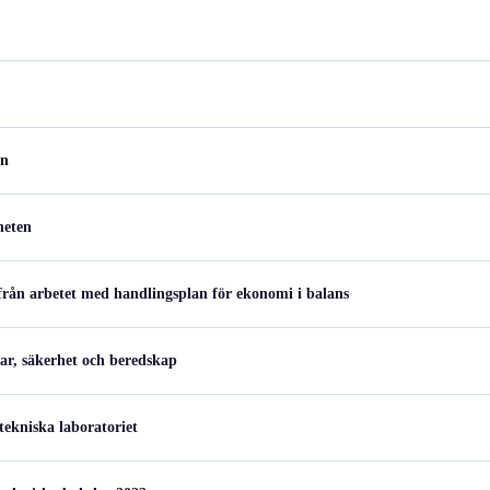
en
heten
rån arbetet med handlingsplan för ekonomi i balans
var, säkerhet och beredskap
ekniska laboratoriet