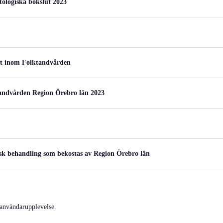
ologiska bokslut 2023
et inom Folktandvården
ktandvården Region Örebro län 2023
isk behandling som bekostas av Region Örebro län
 användarupplevelse.