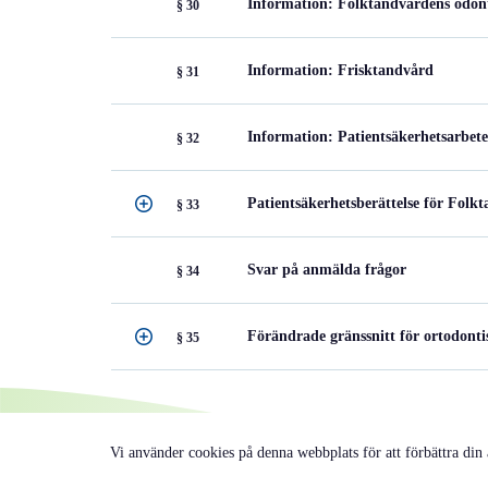
Information: Folktandvårdens odont
§ 30
Information: Frisktandvård
§ 31
Information: Patientsäkerhetsarbet
§ 32
Patientsäkerhetsberättelse för Fol
§ 33
Svar på anmälda frågor
§ 34
Förändrade gränssnitt för ortodont
§ 35
Vi använder cookies på denna webbplats för att förbättra din