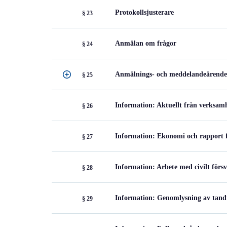
Protokollsjusterare
§ 23
Anmälan om frågor
§ 24
Anmälnings- och meddelandeärend
§ 25
Information: Aktuellt från verksam
§ 26
Information: Ekonomi och rapport f
§ 27
Information: Arbete med civilt förs
§ 28
Information: Genomlysning av tandt
§ 29