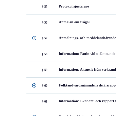
Protokollsjusterare
§ 55
Anmälan om frågor
§ 56
Anmälnings- och meddelandeärend
§ 57
Information: Rutin vid utlämnande
§ 58
Information: Aktuellt från verksam
§ 59
Folktandvårdsnämndens delårsrapp
§ 60
Information: Ekonomi och rapport f
§ 61