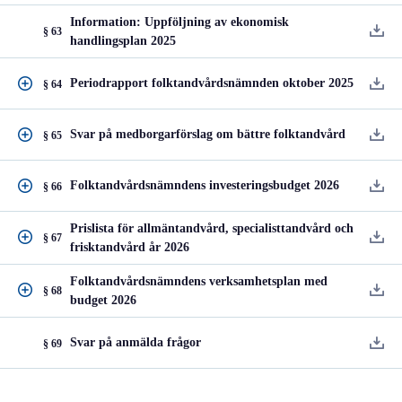
Information: Uppföljning av ekonomisk
§ 63
handlingsplan 2025
Periodrapport folktandvårdsnämnden oktober 2025
§ 64
Svar på medborgarförslag om bättre folktandvård
§ 65
Folktandvårdsnämndens investeringsbudget 2026
§ 66
Prislista för allmäntandvård, specialisttandvård och
§ 67
frisktandvård år 2026
Folktandvårdsnämndens verksamhetsplan med
§ 68
budget 2026
Svar på anmälda frågor
§ 69