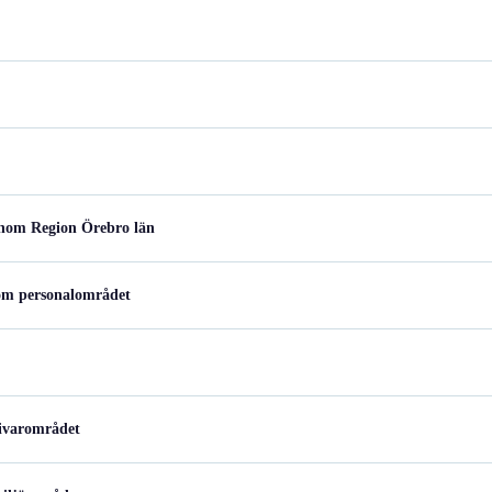
inom Region Örebro län
nom personalområdet
givarområdet