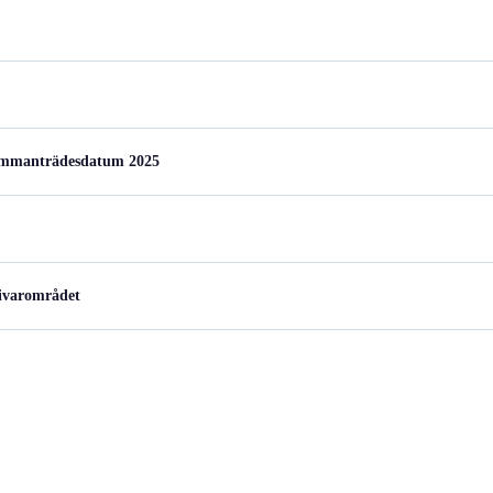
 sammanträdesdatum 2025
givarområdet