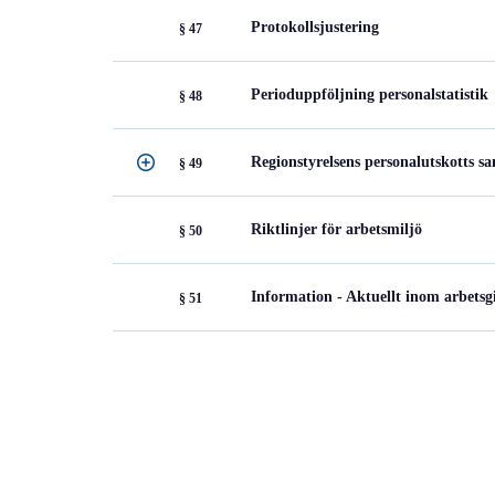
Protokollsjustering
§ 47
Perioduppföljning personalstatistik
§ 48
Regionstyrelsens personalutskotts
§ 49
Riktlinjer för arbetsmiljö
§ 50
Information - Aktuellt inom arbets
§ 51