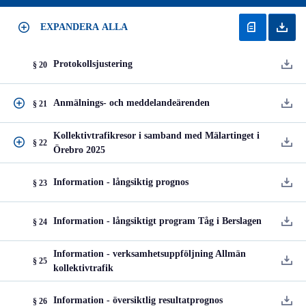
EXPANDERA ALLA
Protokollsjustering
§ 20
Anmälnings- och meddelandeärenden
§ 21
Kollektivtrafikresor i samband med Mälartinget i
§ 22
Örebro 2025
Information - långsiktig prognos
§ 23
Information - långsiktigt program Tåg i Berslagen
§ 24
Information - verksamhetsuppföljning Allmän
§ 25
kollektivtrafik
Information - översiktlig resultatprognos
§ 26