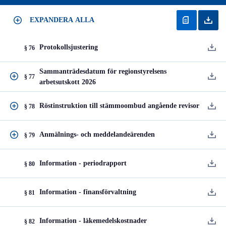
EXPANDERA ALLA
Protokollsjustering
§ 76
Sammanträdesdatum för regionstyrelsens
§ 77
arbetsutskott 2026
Röstinstruktion till stämmoombud angående revisor
§ 78
Anmälnings- och meddelandeärenden
§ 79
Information - periodrapport
§ 80
Information - finansförvaltning
§ 81
Information - läkemedelskostnader
§ 82