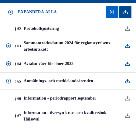
EXPANDERA ALLA
Protokollsjustering
§ 62
Sammanträdesdatum 2024 för regionstyrelsens
§ 63
arbetsutskott
Avtalsnivåer för löner 2023
§ 64
Anmälnings- och meddelandeärenden
§ 65
Information - periodrapport september
§ 66
Information - översyn krav- och kvalitetsbok
§ 67
Hälsoval