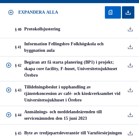
EXPANDERA ALLA
Protokollsjustering
§ 40
Information Fellingsbro Folkhögskola och
§ 41
byggnation aula
Begäran att få starta planering (BP1) i projekt;
§ 42
skapa core facility, F-huset, Universitetssjukhuset
Örebro
Tilldelningsbeslut i upphandling av
§ 43
tjänstekoncession av café- och kioskverksamhet vid
Universitetssjukhuset i Örebro
Anmälnings- och meddelandeärenden till
§ 44
servicenämnden den 15 juni 2023
Byte av tredjepartsleverantör till Varuförsörjningen
§ 45