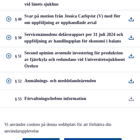
vid länets sjukhus
Svar på motion från Jessica Carlqvist (V) med fler
§ 49
om uppföljning av upphandlade avtal
Servicenämndens delårsrapport per 31 juli 2024 och
§ 50
uppföljning av handlingsplan för ekonomi i balans
Second opinion avseende investering för produktion
§ 51
av fjärrkyla och redundans vid Universitetssjukhuset
Örebro
Anmälnings- och meddelandeärenden
§ 52
Förvaltningschefens information
§ 53
Vi använder cookies på denna webbplats för att förbättra din
användarupplevelse.