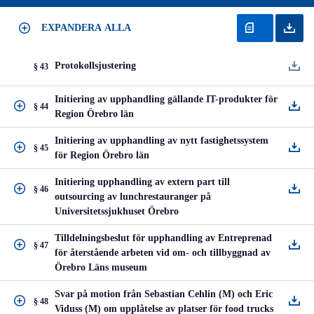
EXPANDERA ALLA
Protokollsjustering
§ 43
Initiering av upphandling gällande IT-produkter för
§ 44
Region Örebro län
Initiering av upphandling av nytt fastighetssystem
§ 45
för Region Örebro län
Initiering upphandling av extern part till
§ 46
outsourcing av lunchrestauranger på
Universitetssjukhuset Örebro
Tilldelningsbeslut för upphandling av Entreprenad
§ 47
för återstående arbeten vid om- och tillbyggnad av
Örebro Läns museum
Svar på motion från Sebastian Cehlin (M) och Eric
§ 48
Viduss (M) om upplåtelse av platser för food trucks