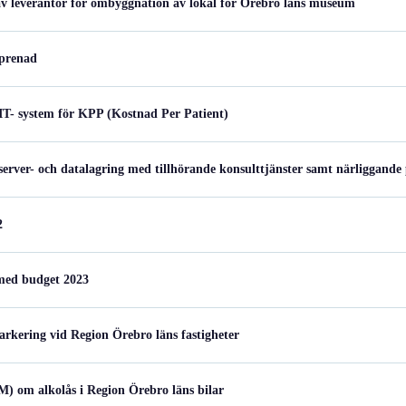
 av leverantör för ombyggnation av lokal för Örebro läns museum
eprenad
 IT- system för KPP (Kostnad Per Patient)
 server- och datalagring med tillhörande konsulttjänster samt närliggande
2
med budget 2023
parkering vid Region Örebro läns fastigheter
(M) om alkolås i Region Örebro läns bilar