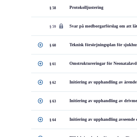
Protokolljustering
§ 58
Svar på medborgarförslag om att låt
§ 59
Teknisk försörjningsplan för sjukh
§ 60
Omstruktureringar för Neonatalavde
§ 61
Initiering av upphandling av ärende
§ 62
Initiering av upphandling av drivme
§ 63
Initiering av upphandling avseende 
§ 64