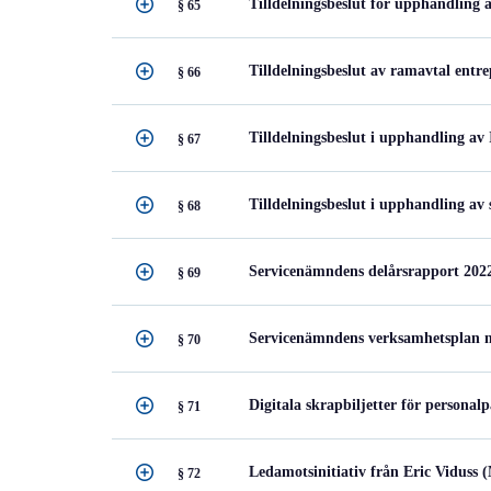
Tilldelningsbeslut för upphandling
§ 65
Tilldelningsbeslut av ramavtal entr
§ 66
Tilldelningsbeslut i upphandling av
§ 67
Tilldelningsbeslut i upphandling av
§ 68
Servicenämndens delårsrapport 202
§ 69
Servicenämndens verksamhetsplan 
§ 70
Digitala skrapbiljetter för personal
§ 71
Ledamotsinitiativ från Eric Viduss 
§ 72