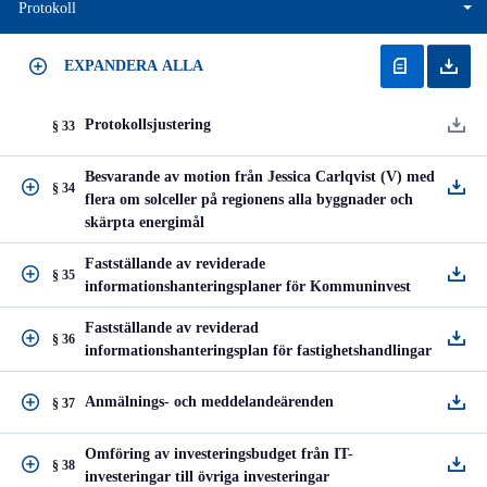
Protokoll
EXPANDERA ALLA
Protokollsjustering
§ 33
Besvarande av motion från Jessica Carlqvist (V) med
§ 34
flera om solceller på regionens alla byggnader och
skärpta energimål
Fastställande av reviderade
§ 35
informationshanteringsplaner för Kommuninvest
Fastställande av reviderad
§ 36
informationshanteringsplan för fastighetshandlingar
Anmälnings- och meddelandeärenden
§ 37
Omföring av investeringsbudget från IT-
§ 38
investeringar till övriga investeringar