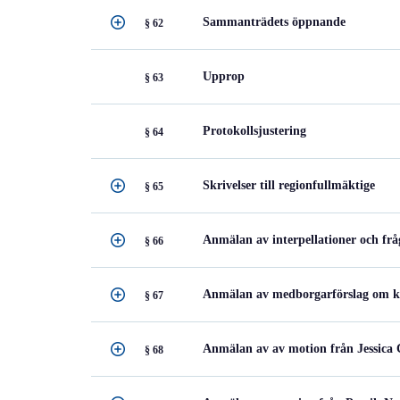
Sammanträdets öppnande
§ 62
Upprop
§ 63
Protokollsjustering
§ 64
Skrivelser till regionfullmäktige
§ 65
Anmälan av interpellationer och frå
§ 66
Anmälan av medborgarförslag om kol
§ 67
Anmälan av av motion från Jessica C
§ 68