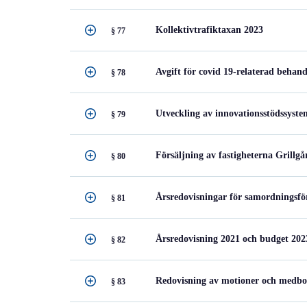
Kollektivtrafiktaxan 2023
§ 77
Avgift för covid 19-relaterad behand
§ 78
Utveckling av innovationsstödssyste
§ 79
Försäljning av fastigheterna Grillg
§ 80
Årsredovisningar för samordningsfö
§ 81
Årsredovisning 2021 och budget 20
§ 82
Redovisning av motioner och medbor
§ 83