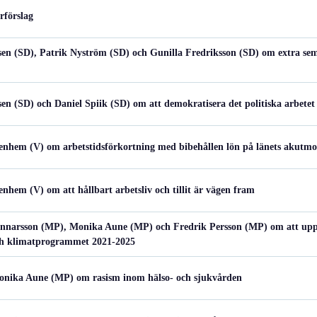
rförslag
en (SD), Patrik Nyström (SD) och Gunilla Fredriksson (SD) om extra seme
en (SD) och Daniel Spiik (SD) om att demokratisera det politiska arbetet
nhem (V) om arbetstidsförkortning med bibehållen lön på länets akutmo
hem (V) om att hållbart arbetsliv och tillit är vägen fram
nnarsson (MP), Monika Aune (MP) och Fredrik Persson (MP) om att uppr
och klimatprogrammet 2021-2025
Monika Aune (MP) om rasism inom hälso- och sjukvården