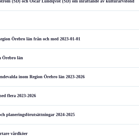
tröm (SD) och Oscar Lundqvist (SD) om inrättande av kulturarvsfond
 Region Örebro län från och med 2023-01-01
on Örebro län
roendevalda inom Region Örebro län 2023-2026
med flera 2023-2026
ch planeringsförutsättningar 2024-2025
ortare vårdköer