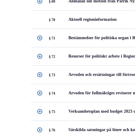
Anmälan om motion från Patrik Nys
§ 69
Aktuell regioninformation
§ 70
Bestämmelser för politiska organ i
§ 71
Resurser för politiskt arbete i Regi
§ 72
Arvoden och ersättningar till fört
§ 73
Arvoden för fullmäktiges revisorer 
§ 74
Verksamhetsplan med budget 2023 o
§ 75
Särskilda satsningar på löner och k
§ 76