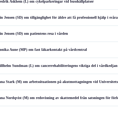
redrik Askhem (L) om cykelparkeringar vid busshållplatser
n Jensen (SD) om tillgänglighet för äldre att få professionell hjälp i svåra
lin Jensen (SD) om patientens resa i vården
Monika Aune (MP) om fast läkarkontakt på vårdcentral
illhelm Sundman (L) om cancerrehabiliteringens viktiga del i vårdkedjan
Anna Stark (M) om arbetssituationen på akutmottagningen vid Universitet
nna Nordqvist (M) om redovisning av skattemedel från satsningen för förl