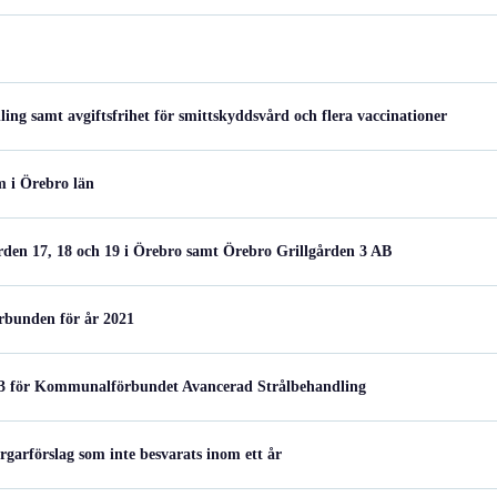
ling samt avgiftsfrihet för smittskyddsvård och flera vaccinationer
m i Örebro län
ården 17, 18 och 19 i Örebro samt Örebro Grillgården 3 AB
rbunden för år 2021
23 för Kommunalförbundet Avancerad Strålbehandling
garförslag som inte besvarats inom ett år