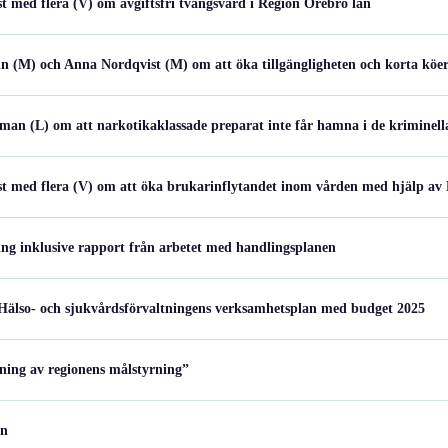
st med flera (V) om avgiftsfri tvångsvård i Region Örebro län
in (M) och Anna Nordqvist (M) om att öka tillgängligheten och korta kö
an (L) om att narkotikaklassade preparat inte får hamna i de kriminell
st med flera (V) om att öka brukarinflytandet inom vården med hjälp av
ng inklusive rapport från arbetet med handlingsplanen
Hälso- och sjukvårdsförvaltningens verksamhetsplan med budget 2025
ning av regionens målstyrning”
en