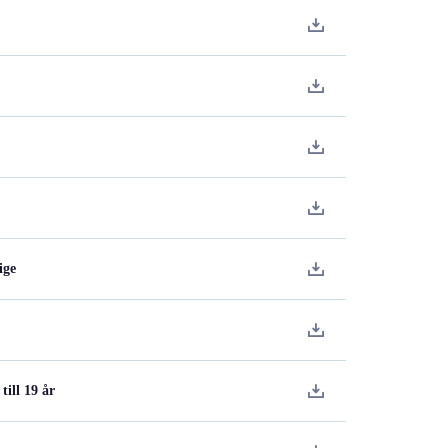
ige
ill 19 år