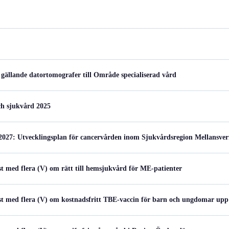
gällande datortomografer till Område specialiserad vård
och sjukvård 2025
2027: Utvecklingsplan för cancervården inom Sjukvårdsregion Mellansver
st med flera (V) om rätt till hemsjukvård för ME-patienter
st med flera (V) om kostnadsfritt TBE-vaccin för barn och ungdomar upp t