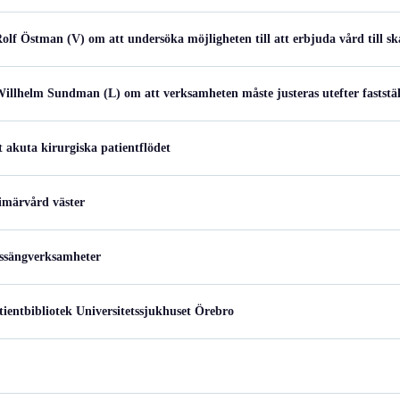
olf Östman (V) om att undersöka möjligheten till att erbjuda vård till 
Willhelm Sundman (L) om att verksamheten måste justeras utefter faststä
 akuta kirurgiska patientflödet
imärvård väster
ssängverksamheter
ientbibliotek Universitetssjukhuset Örebro