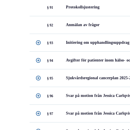
Protokollsjustering
§ 91
Anmälan av frågor
§ 92
Initiering om upphandlingsuppdrag 
§ 93
Avgifter för patienter inom hälso- 
§ 94
Sjukvårdsregional cancerplan 2025-
§ 95
Svar på motion från Jessica Carlqvi
§ 96
Svar på motion från Jessica Carlqvi
§ 97