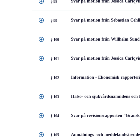
Svar på motion från Jessica Carlqvi
§ 98
Svar på motion från Sebastian Cehl
§ 99
Svar på motion från Willhelm Sundm
§ 100
Svar på motion från Jessica Carlqvi
§ 101
Information - Ekonomisk rapporteri
§ 102
Hälso- och sjukvårdsnämndens och 
§ 103
Svar på revisionsrapporten ”Gransk
§ 104
Anmälnings- och meddelandeärend
§ 105