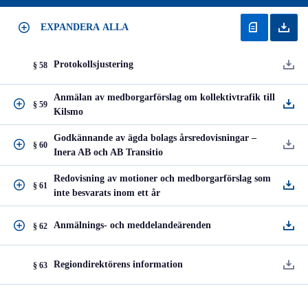
EXPANDERA ALLA
Protokollsjustering
§ 58
Anmälan av medborgarförslag om kollektivtrafik till
§ 59
Kilsmo
Godkännande av ägda bolags årsredovisningar –
§ 60
Inera AB och AB Transitio
Redovisning av motioner och medborgarförslag som
§ 61
inte besvarats inom ett år
Anmälnings- och meddelandeärenden
§ 62
Regiondirektörens information
§ 63